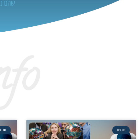
שהם נה
nfo
מדריכים
יום הו