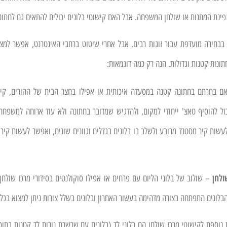
 פינת המתנות או שולחן המשפחה. אבל האם קישוטי בלונים יכולים להתאים גם לחתונ
 בבחירה מועדפת עבור זוגות רבים, אבל אחרי שיטוט ברחבי האינטרנט, אפשר למצו
תונות קטנות וגדולות. הנה רק כמה דוגמאות:
ם בחרתם בחתונה קטנה במסעדה איכותית או אפילו בחצר הבית של ההורים, קיר בל
כול להוסיף טאצ' ייחודי למקום, ולהדגיש שמדובר בחתונה ולא עוד ארוחה למשפחה
עשות קיר מסטנד מרובע ולשלב בו בלונים בגדלים וגוונים שונים, ואפשר לעשות קיר 
ולחן
– שולוב של בלוני הליום עם פרחים או אפילו סוקולנטים בסידורי מרכז שולחן י
לונים התפתחה בצורה מדהימה בעשור האחרון ובלונים בשלל צורות ניתן למצוא בכל 
נוספת לקישוטי מרכז שולחן הם בלוני לד (בלונים עם שרשרת נורות לד קטנות בתוכם)