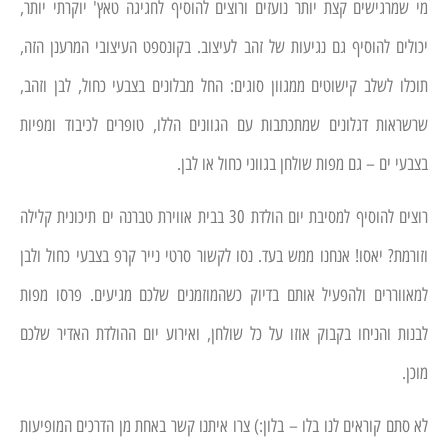
מי שמרגישים קצת יותר נועזים ורוצים להוסיף לחגיגה טאץ' יוקרתי יותר,
יכולים להוסיף גם נגיעות של זהב לעיצוב. בקונספט העיצובי המרענן הזה,
תוכלו לשלב קישוטים ממגוון סוגים: החל מבלונים בצבעי כחול, לבן וזהב,
שרשראות דגלונים שמתכתבות עם הגוונים הללו, טופרים לכיבוד ומפיות
בצבעי ים – גם מפות שולחן בגווני כחול או לבן.
רוצים להוסיף למסיבת יום הולדת 30 בבית אווירת טברנה ים תיכונית קלילה
וזורמת? יאסו! אנחנו ממש בעד. נסו לקשור סרטי נייר קרפ בצבעי כחול ולבן
למאווררים ולהפעיל אותם בדיוק כשהמוזמנים שלכם מגיעים. פרסו מפות
לבנות והניחו בקבוק אוזו על כל שולחן, ואירוע יום ההולדת האדיר שלכם
מוכן.
לא סתם קוראים לנו בלו – בלון:) צרו איתנו קשר באחת מן הדרכים המופיעות