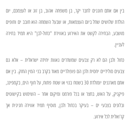
בין אם אתם חוגגים לחבר יקר, בן משפחה אהוב, בן זוג או לעצמכם, יום
הולדת שלושים שחל ביום העצמאות, או שבעל השמחה הוא חובב ים וחופים
מושבע, הבחירה לקשט את האירוע באווירת "כחול-לבן" היא תמיד בחירה
לעניין.
כחול ולבן הם לא רק צבעים שמשדרים גאוות יחידה ישראלית – אלא גם
צבעים סולידיים יחסית ולכן הם פופולריים מאוד בקרב בני המין החזק. בין אם
אתם מארגנים יומולדת 30 בשטח בנוי או שטח פתוח, על חוף הים, בקמפינג,
פיקניק, על האש, בחצר או בכל פורמט ומיקום אחר – השימוש בקישוטים
ובלונים בצבעי ים – בעיקר בכחול ולבן, מוסיף תמיד אווירה חגיגית אך
קז'ואלית לכל אירוע.