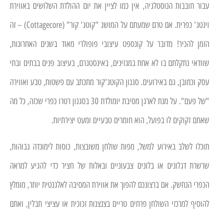
עבור חובבות הנוסטלגיה, אין כמו לציין את יום ההולדת השלושים באווירת
וינטג' כפרית. אם טרם שמעתם על המושג "קוטג' קור" (Cottagecore) – זה
הזמן להכיר! מדובר על קונספט עיצובי פופולרי מאוד בשנים האחרונות,
שוודאי נתקלתם בו לא אחת במגזינים, באינסטגרם, בעיצוב פנים בבתים ובתי
עסק וכמובן, גם באירועים. סגנון הקוטג'קור מתכתב עם פשטות, טבע ואווירה
"של פעם". על מנת לארגן מסיבת יומולדת 30 בסגנון רטרו כפרי שכזה, כל מה
שאתם זקוקים לו בפועל, הוא חומרים טבעיים ומעט יצירתיות.
תוכלו לשלב באירוע למשל, מפות שולחן משובצות, כוסות לימונדה גבוהות,
שרשרת דגלונים או בלונים צבעוניים ובאלות של חציר כדי להגיע למראה
הכפרי הנחשק. אם ברצונכם להפוך את אווירת המסיבה לאלגנטית יותר, מומלץ
להוסיף למרכזי השולחן פרחים טריים בצנצנות זכוכית או עציצי תבלין, ואתם