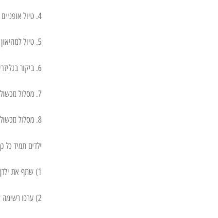
4. טיול אופניים משפחתי:
5. טיול למוזיאון או גלריה לאמנות:
6. ביקור בגלידריה
7. מסלול מכשולים של לוחמי נינג'ה
8. מסלול מכשולים עם נושא כמו גיבורי על או נסיכות
ילדים תמיד כל 
1) שתף את ילדך בזיכרונות הילדות האהובים עליך.
2) ערכו רשימה של דברים שהייתם רוצים לעשות ביחד.