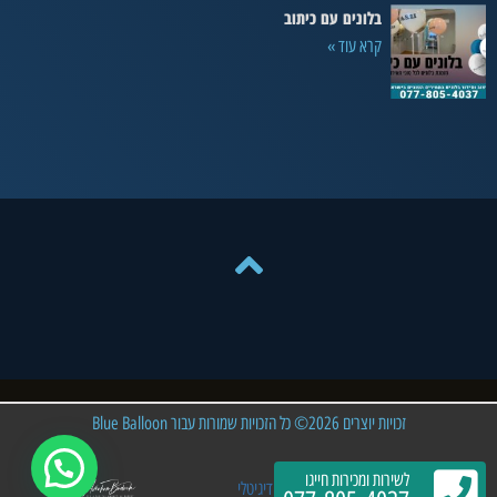
בלונים עם כיתוב
קרא עוד »
זכויות יוצרים 2026© כל הזכויות שמורות עבור Blue Balloon
לשירות ומכירות חייגו
פיתוח וקידום האתר: אברהם שיווק דיגיטלי