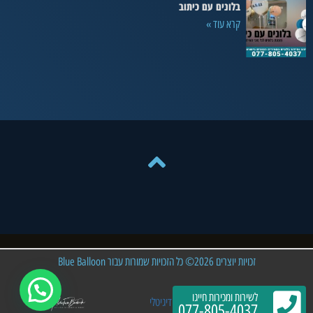
בלונים עם כיתוב
קרא עוד »
זכויות יוצרים 2026© כל הזכויות שמורות עבור Blue Balloon
לשירות ומכירות חייגו
פיתוח וקידום האתר: אברהם שיווק דיגיטלי
077-805-4037