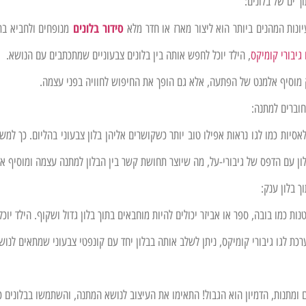
ך ים של בלונים:
סידור בלונים
ונות המהנים ביותר הוא ליצור מארז או חדר מלא
מנופחים ולחביא בת
 גיבורי קומיקס
, הילד יוכל לחפש אותה בין בלונים צבעוניים שמתכתבים עם הנושא.
 מוסיף אלמנט של הפתעה, אלא גם הופך את החיפוש לחוויה בפני עצמה.
חוברים למתנה:
אסיות כמו לגו נראות אפילו טוב יותר כשקושרים אליהן בלון צבעוני בהליום. כך למשל
ון עם הדפס של גיבורי-על, מה שיוצר תחושת קשר בין הבלון למתנה עצמה ומוסיף 
ך בלון ענק:
נות כמו בובה, ספר או אביזר יכולים להיות מוחבאים בתוך בלון גדול ושקוף. הילד יו
רכת לגו גיבורי קומיקס, ניתן לשלב אותה בבלון יחד עם קונפטי צבעוני שמתאים לנו
 ומתנות, הדמיון הוא הגבול! התאימו את העיצוב לנושא המתנה, והשתמשו בבלונים כד