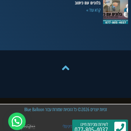
בלונים עם כיתוב
קרא עוד »
זכויות יוצרים 2026© כל הזכויות שמורות עבור Blue Balloon
לשירות ומכירות חייגו
פיתוח וקידום האתר: אברהם שיווק דיגיטלי
077-805-4037