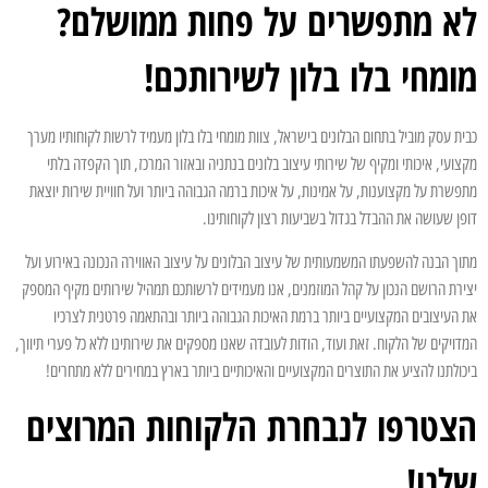
לא מתפשרים על פחות ממושלם?
מומחי בלו בלון לשירותכם!
כבית עסק מוביל בתחום הבלונים בישראל, צוות מומחי בלו בלון מעמיד לרשות לקוחותיו מערך
מקצועי, איכותי ומקיף של שירותי עיצוב בלונים בנתניה ובאזור המרכז, תוך הקפדה בלתי
מתפשרת על מקצוענות, על אמינות, על איכות ברמה הגבוהה ביותר ועל חוויית שירות יוצאת
דופן שעושה את ההבדל בגדול בשביעות רצון לקוחותינו.
מתוך הבנה להשפעתו המשמעותית של עיצוב הבלונים על עיצוב האווירה הנכונה באירוע ועל
יצירת הרושם הנכון על קהל המוזמנים, אנו מעמידים לרשותכם תמהיל שירותים מקיף המספק
את העיצובים המקצועיים ביותר ברמת האיכות הגבוהה ביותר ובהתאמה פרטנית לצרכיו
המדויקים של הלקוח. זאת ועוד, הודות לעובדה שאנו מספקים את שירותינו ללא כל פערי תיווך,
ביכולתנו להציע את התוצרים המקצועיים והאיכותיים ביותר בארץ במחירים ללא מתחרים!
הצטרפו לנבחרת הלקוחות המרוצים
שלנו!