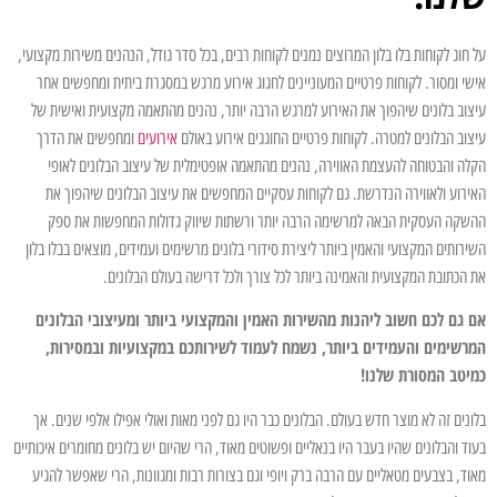
על חוג לקוחות בלו בלון המרוצים נמנים לקוחות רבים, בכל סדר גודל, הנהנים משירות מקצועי,
אישי ומסור. לקוחות פרטיים המעוניינים לחגוג אירוע מרגש במסגרת ביתית ומחפשים אחר
עיצוב בלונים שיהפוך את האירוע למרגש הרבה יותר, נהנים מהתאמה מקצועית ואישית של
עיצוב הבלונים למטרה. לקוחות פרטיים החוגגים אירוע באולם
אירועים
ומחפשים את הדרך
הקלה והבטוחה להעצמת האווירה, נהנים מהתאמה אופטימלית של עיצוב הבלונים לאופי
האירוע ולאווירה הנדרשת. גם לקוחות עסקיים המחפשים את עיצוב הבלונים שיהפוך את
ההשקה העסקית הבאה למרשימה הרבה יותר ורשתות שיווק גדולות המחפשות את ספק
השירותים המקצועי והאמין ביותר ליצירת סידורי בלונים מרשימים ועמידים, מוצאים בבלו בלון
את הכתובת המקצועית והאמינה ביותר לכל צורך ולכל דרישה בעולם הבלונים.
אם גם לכם חשוב ליהנות מהשירות האמין והמקצועי ביותר ומעיצובי הבלונים
המרשימים והעמידים ביותר, נשמח לעמוד לשירותכם במקצועיות ובמסירות,
כמיטב המסורת שלנו!
בלונים זה לא מוצר חדש בעולם. הבלונים כבר היו גם לפני מאות ואולי אפילו אלפי שנים. אך
בעוד והבלונים שהיו בעבר היו בנאליים ופשוטים מאוד, הרי שהיום יש בלונים מחומרים איכותיים
מאוד, בצבעים מטאליים עם הרבה ברק ויופי וגם בצורות רבות ומגוונות, הרי שאפשר להגיע