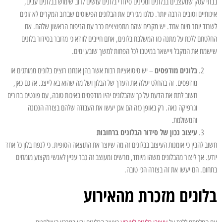
בבתי עסק שמעצבים בבלונים ומכינים סידורי בלונים עושים לרוב שימוש בבלונים עבים,
איכותיים וטובים הרבה יותר. כולנו מכירים את הבלונים הפשוטים שברוב המקרים לא זוכים
לשרוד יותר מיום אחד. יש מקרים שהם מתפוצצים כבר עם הניפוח הראשון שלהם. אם
החלטתם ללכת על מתנה כזו המשלבת בלונים, אתם חייבים לוודא כי מדובר בסידור בלונים
שישמח את המקבל ויישאר במיטבו לכל הפחות למשך שובע ימים.
בלונים מודפסים
– יש סיטואציות רבות אשר בהן אנחנו רוצים בלונים ממותגים או
מודפסים. זה בהחלט יעלה את הערך של הבלון ושל מה שהוא בא לייצג. אז גם כאן,
חשוב לתת את הדעת על כך שהבלונים יהיו מודפסים באיכות טובה, עם פונטים ברורים
וגרפיקה נאה. רק באופן כזה הם אכן יעשו את העבודה שלהם בצורה הנכונה
והמשולמת.
עיצוב נכון של סידור הבלונים ברחובות
חשוב להבין כי אומנות העיצוב בבלונים זה מה שיוצר את התוצאה הסופית. כי לנפח בלון כל אחד
יודע. אך ליצור מהבלונים משהו מיוחד, מרשים ומעוצב זה כבר עניין לאנשי מקצוע מומחים
בתחום. הם יעשו את זה בצורה הכי טובה.
בלונים מזכרת מהאירוע