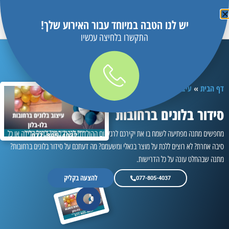
יש לנו הטבה במיוחד עבור האירוע שלך!
התקשרו בלחיצה עכשיו
דף הבית
»
עיצוב וסידור בלונים במרכז
»
סידור בלונים ברחובות
סידור בלונים ברחובות
מחפשים מתנה מפתיעה לשמח בו את יקירכם לרגל יום ההולדת? לכבוד החג? לרגל הלידה או כל
סיבה אחרת? לא רוצים ללכת על מוצר בנאלי ומשעמם? מה דעתכם על סידור בלונים ברחובות?
מתנה שבהחלט עונה על כל הדרישות.
להצעה בקליק
077-805-4037