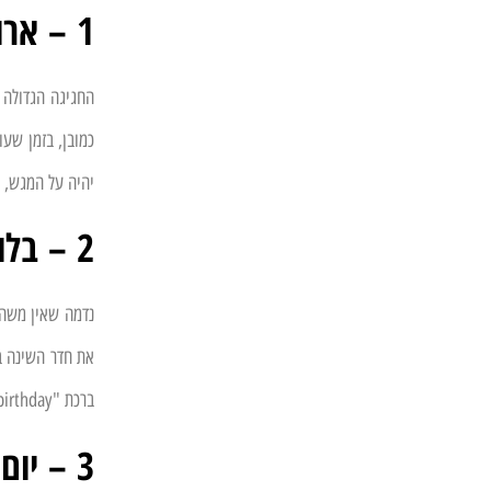
1 – ארוחת בוקר במיטה
החגיגה הגדולה 
כמובן, בזמן שע
יהיה על המגש, ז
2 – בלונים בכל מקום
נדמה שאין משהו
את חדר השינה בב
ברכת "happy birthday". בקיצור, האפשרויות רבות מאוד, וגם החיוך שלה לא ירד מהפנים כשתראה את ההפתעה הצבעונית והמופלאה הזו.
3 – יום כיף (אבל בהפתעה)