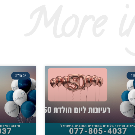
More i
לדת
יום הולדת