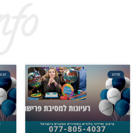
nfo
מדריכים
יום הו