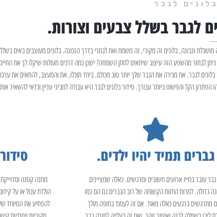
לונים לגבר
ם לגבר בשלל צבעים וצורות.
מושכלת ונבונה, בלונים זה מקורי, זה משמח ואת לגמרי בדרך הנכונה. בלונים מעוצבים באים בשלל 
 ניתן לבחור מהשפע הזה עיצוב שיתאים לחתן השמחה? ישנן כמה דרכים מעולות שיקלו לך את החיים.
 בלונים לגבר. את מכירה את הגבר שלך יותר טוב מכולם. ביחד תוכלו, את והמעצב, להתאים את ערכו
ו הפתרון הקל והפשוט ביותר עבורך. סידור בלונים לגבר היא עבודה למביני עניין וכדאי להשאיר אות
גברים תמיד יהיו ילדים.
סידור 
גבר עובר בחייו ארועים חשובים ומרגשים. כאלה שמציינים
מתנה קטנה ומדוייקת 
גה גדולה. למרות החזות הקשוחה של רוב הגברים גם הם כמו
הולדת עגול או על קידום
ם מתרגשים ברגעים כאלה מאוד. אם זה לעמוד בחופה מולך
להפתיע את המיוחד שלך
ת ליבו בשמלה לבנה ואיפור זוהר. ואם זה בעלייה לתורה בבר
מקוריות ויחודיות קיש