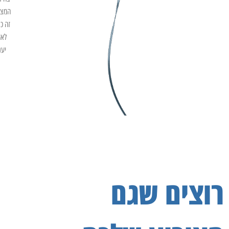
המצו
זה כ
לאו
יענ
רוצים שגם