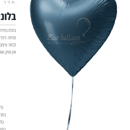
חדר ב
בלוני
בחרת בחירה 
צורות. כיצד
לבחור עיצוב
אין ספק שזה
כל 
בחגי
כול
בחיר