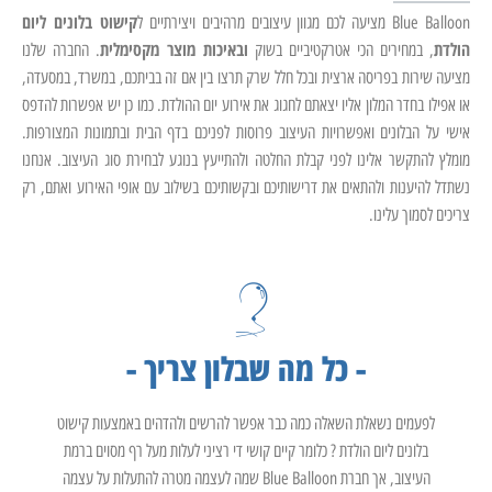
קישוט בלונים ליום
Blue Balloon מציעה לכם מגוון עיצובים מרהיבים ויצירתיים ל
הולדת
ובאיכות מוצר מקסימלית
, במחירים הכי אטרקטיביים בשוק
. החברה שלנו
מציעה שירות בפריסה ארצית ובכל חלל שרק תרצו בין אם זה בביתכם, במשרד, במסעדה,
או אפילו בחדר המלון אליו יצאתם לחגוג את אירוע יום ההולדת. כמו כן יש אפשרות להדפס
אישי על הבלונים ואפשרויות העיצוב פרוסות לפניכם בדף הבית ובתמונות המצורפות.
מומלץ להתקשר אלינו לפני קבלת החלטה ולהתייעץ בנוגע לבחירת סוג העיצוב. אנחנו
נשתדל להיענות ולהתאים את דרישותיכם ובקשותיכם בשילוב עם אופי האירוע ואתם, רק
צריכים לסמוך עלינו.
- כל מה שבלון צריך -
לפעמים נשאלת השאלה כמה כבר אפשר להרשים ולהדהים באמצעות קישוט
בלונים ליום הולדת ? כלומר קיים קושי די רציני לעלות מעל רף מסוים ברמת
העיצוב, אך חברת Blue Balloon שמה לעצמה מטרה להתעלות על עצמה