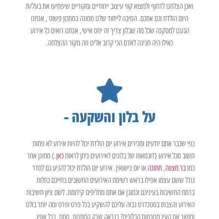
ואכן הצלחנו לדחוף ולמצוא קווי עיצוב ייחודיים ומקוריים שיפתיעו את בעל/ת
היום הולדת וגם אתכם. הסיבה לייחוד שלנו טמונה במתכון פשוט , אנחנו
הגענו למסקנה שכל מה שבלון צריך זה יחס אישי, אנחנו רואים כל אירוע
כאילו היה חגיגה לאדם הכי קרוב אלינו וזה מקור ההצלחה.
על בלון והשקעה -
כפי שכבר אתם יודעים ומכירים אירוע יום הולדת יכול להיות אירוע לא פחות
חשוב מכל אירוע (דוגמאות של בלונים לאירועים ניתן לראות
כאן
.) מחונן אחר
כמו
בר מצווה
,
חתונה
או יום נישואין. אירוע יום הולדת יכול להגיע גם לסדר
גודל ששם עצמו אפילו בראש רשימת האירועים החשובים בחייכם כתלות
ברמת החשיבות בעיניכם וכמובן אם אתם מחליפים קידומת. לשם ציון חשיבות
האירוע והצבתו בסטנדרט גבוה עליכם להשקיע בכל פרט ופרט ומה יותר בולט
ומושך את העין מנוכחות הבלונים? כנראה שרק המתנות. סתם. בכל אופן,