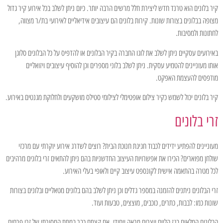
קיר בלונים הוא טרנד חדש ליצירת חלל מרשים הרבה יותר. כיום ניתן לשלב בכל אירוע קיר גדול
מצופה בבלונים בצורות שונות. קירות בלונים הם עיצובים אידיאליים לאירועי בת/ר מצווה,
לחתונות ולמסיבות.
באירועים עסקיים ניתן לשלב את לוגו החברה בקיר הבלונים או להדפיס על כל הבלונים סלוגן
אותו מעוניינים להטמיע עסקית. ניתן לשלב בלוני מספרים וכן להוסיף עיצובים ויזואליים
מודפסים להעצמת האפקט.
קיר בלונים יכול לשמש כקיר צילום אופטימלי לצילומי סטילס מושקעים ולחלוקת מגנטים באירוע.
זרי בלונים
מעוניינים להפתיע ידידים לכבוד חגיגת חנוכת הבית? רוצים לשדרג אירוע יוקרתי עם מרכזי
שולחן מפוארים? הכירו את אפשרויות העיצוב החדשניות בהם ניתן להתאים זרי בלונים מרהיבים
לכל מטרה בהתאמה אישית לקונספט עיצוב קיים ולאופי בעלי האירוע.
זרי הבלונים ניתנים להזמנה במספר גדלים וכן ניתן לשלב בהם בלונים מטאליים ובלונים בצורות
שונות כמו: לבבות, כתרים, כוכבים, מוצצים, טבעות ועוד.
הבלונים המלאים בגז הליום יוצרים מראה ייחודי. אם קצתם כבר במתת המסורתי של זרי פרחים