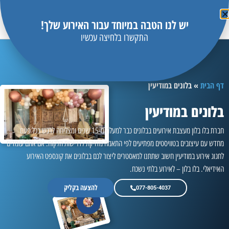
יש לנו הטבה במיוחד עבור האירוע שלך!
התקשרו בלחיצה עכשיו
דף הבית
»
בלונים במודיעין
בלונים במודיעין
חברת בלו בלון מעצבת אירועים בבלונים כבר למעלה מ-15 שנים ומצליחה לרגש בכל פעם
מחדש עם עיצובים בטוויסטים מפתיעים לפי התאמה מדויקת לדרישות הלקוח. אם אתם עומדים
לחגוג אירוע במודיעין חשוב שתתנו למאסטרים ליצור לכם בבלונים את קונספט האירוע
האידיאלי. בלו בלון – לאירוע בלתי נשכח.
להצעה בקליק
077-805-4037